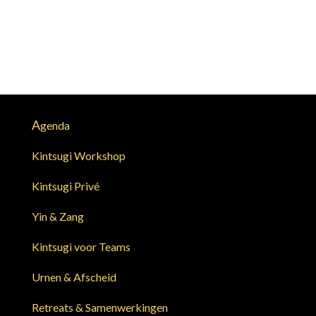
A
genda
Kintsugi Workshop
Kintsugi Privé
Yin & Zang
Kintsugi voor Teams
Urnen & Afscheid
Retreats & Samenwerkingen