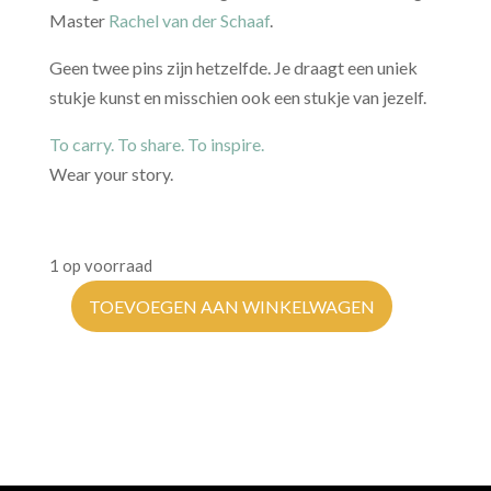
Master
Rachel van der Schaaf
.
Geen twee pins zijn hetzelfde. Je draagt een uniek
stukje kunst en misschien ook een stukje van jezelf.
To carry. To share. To inspire.
Wear your story.
1 op voorraad
TOEVOEGEN AAN WINKELWAGEN
Kintsugi
Pin
|
Kite
hoeveelheid