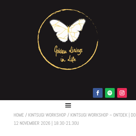
HOME
/
KINTSUGI WORKSHOP
/ KINTSUGI WORKSHOP ~ ONTDEK | DO
12 NOVEMBER 2026 | 18.30-21.30U