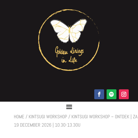
HOME
/
KINTSUGI WORKSHOP
/ KINTSUGI WORKSHOP ~ ONTDEK | ZA
19 DECEMBER 2026 | 10.30-13.30U