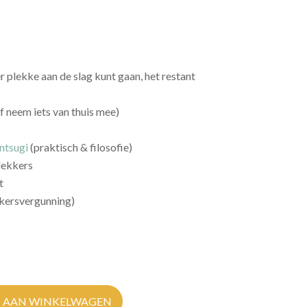
 plekke aan de slag kunt gaan, het restant
 neem iets van thuis mee)
ntsugi
(praktisch & filosofie)
lekkers
t
kersvergunning)
 AAN WINKELWAGEN