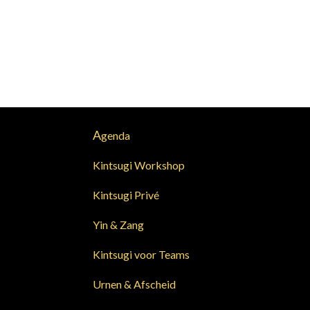
A
genda
Kintsugi Workshop
Kintsugi Privé
Yin & Zang
Kintsugi voor Teams
Urnen & Afscheid