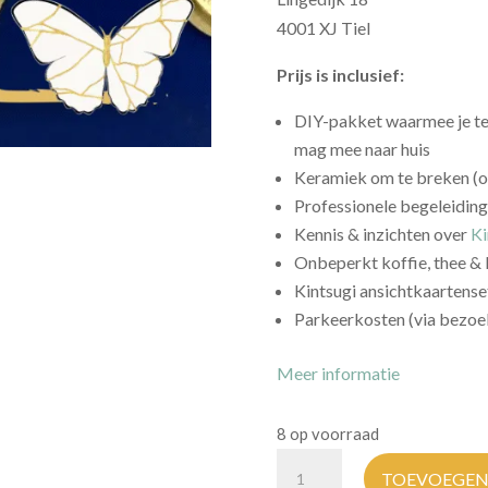
4001 XJ Tiel
Prijs is inclusief:
DIY-pakket waarmee je ter
mag mee naar huis
Keramiek om te breken (of
Professionele begeleiding
Kennis & inzichten over
Ki
Onbeperkt koffie, thee & 
Kintsugi ansichtkaartense
Parkeerkosten (via bezoe
Meer informatie
8 op voorraad
Kintsugi
TOEVOEGEN