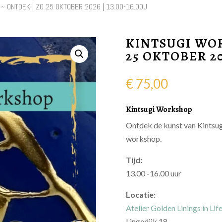
~ ONTDEK | ZO 25 OKTOBER 2026 | 13.00-16.00U
KINTSUGI WOR
25 OKTOBER 20
€
75,00
Kintsugi Workshop
Ontdek de kunst van Kintsug
workshop.
Tijd:
13.00 -16.00 uur
Locatie:
Atelier Golden Linings in Lif
Lingedijk 18