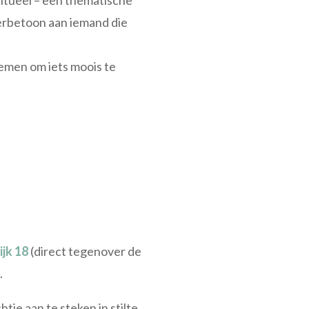
ritueel – een thematische
erbetoon aan iemand die
nemen om iets moois te
ijk 18
(direct tegenover de
.
tje aan te steken in stilte