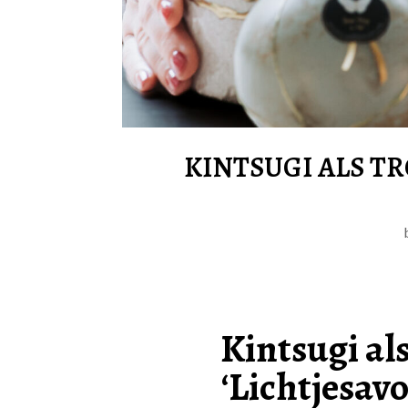
KINTSUGI ALS T
Kintsugi als
‘Lichtjesav