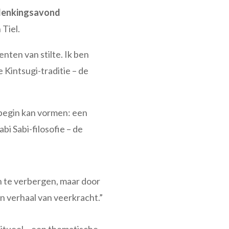
denkingsavond
 Tiel.
ten van stilte. Ik ben
Kintsugi-traditie – de
w begin kan vormen: een
i Sabi-filosofie – de
n te verbergen, maar door
een verhaal van veerkracht.”