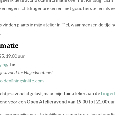
geef ik deze avond ook informatie over het Kintsugi Licht
n eigen lichtdrager breken en met goud herstellen als e
inden plaats in mijn atelier in Tiel, waar mensen de tijd 
.
rmatie
5, 19.00 uur
ging
, Tiel
tjesavond Ter Nagedachtenis’
ldenliningsinlife.com
ichtjesavond afgelast, maar mijn
tuinatelier aan de
Linged
pend voor een
Open Atelieravond van 19.00 tot 21.00 uur
lkom om mijn werk te bekijken, vragen te stellen of een lich