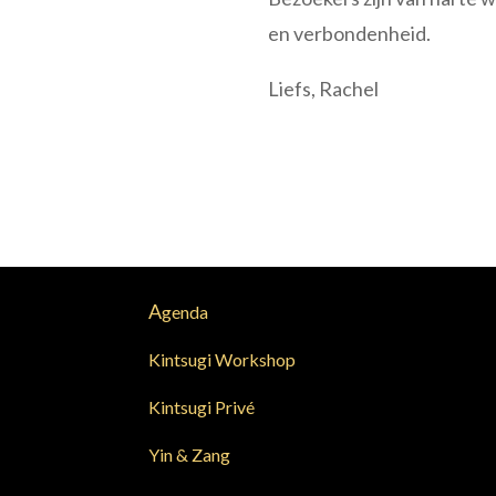
en verbondenheid.
Liefs, Rachel
A
genda
Kintsugi Workshop
Kintsugi Privé
Yin & Zang