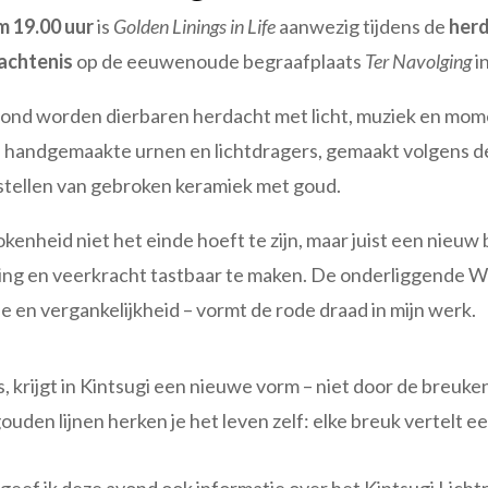
 19.00 uur
is
Golden Linings in Life
aanwezig tijdens de
her
achtenis
op de eeuwenoude begraafplaats
Ter Navolging
in
vond worden dierbaren herdacht met licht, muziek en momen
l handgemaakte urnen en lichtdragers, gemaakt volgens de 
stellen van gebroken keramiek met goud.
rokenheid niet het einde hoeft te zijn, maar juist een nieu
ing en veerkracht tastbaar te maken. De onderliggende Wab
 en vergankelijkheid – vormt de rode draad in mijn werk.
 krijgt in Kintsugi een nieuwe vorm – niet door de breuke
e gouden lijnen herken je het leven zelf: elke breuk vertelt 