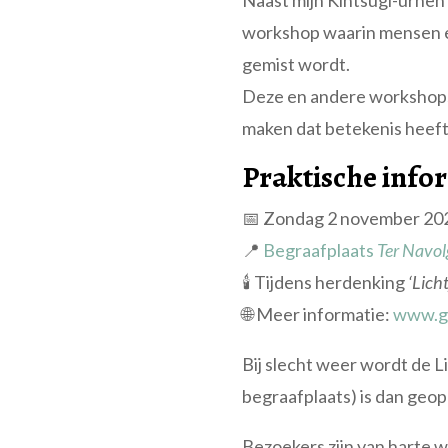
Naast mijn Kintsugi-urnen 
workshop waarin mensen ee
gemist wordt.
Deze en andere workshops v
maken dat betekenis heeft
Praktische info
📅 Zondag 2 november 202
📍
Begraafplaats
Ter Navol
🕯️ Tijdens herdenking
‘Lich
🌐 Meer informatie:
www.go
Bij slecht weer wordt de L
begraafplaats) is dan geo
Bezoekers zijn van harte we