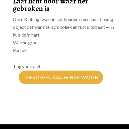
Laat licht door waar het
gebroken is
Deze Kintsugi waxinelichthouder is een kunstzinnig
object dat warmte, symboliek en rust uitstraalt — in
huis én in hart.
Warme groet,
Rachel
1 op voorraad
TOEVOEGEN AAN WINKELWAGEN
Kintsugi
Sfeerlicht
Bruin
hoeveelheid