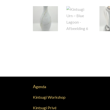
A
genda
Kintsugi Workshop
Kintsugi Privé