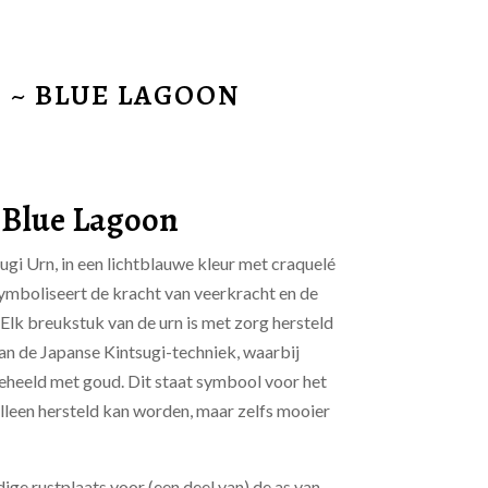
 ~ BLUE LAGOON
 Blue Lagoon
gi Urn, in een lichtblauwe kleur met craquelé
symboliseert de kracht van veerkracht en de
Elk breukstuk van de urn is met zorg hersteld
an de Japanse Kintsugi-techniek, waarbij
heeld met goud. Dit staat symbool voor het
lleen hersteld kan worden, maar zelfs mooier
ige rustplaats voor (een deel van) de as van