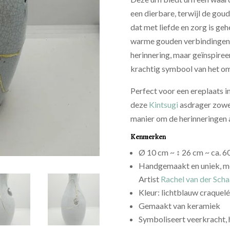
een dierbare, terwijl de goud
dat met liefde en zorg is ge
warme gouden verbindingen m
herinnering, maar geïnspiree
krachtig symbool van het oma
Perfect voor een ereplaats in 
deze
Kintsugi
asdrager zowel 
manier om de herinneringen a
Kenmerken
Ø 10 cm ~ ↕ 26 cm ~ ca. 6
Handgemaakt en uniek, me
Artist
Rachel van der Scha
Kleur: lichtblauw craquel
Gemaakt van keramiek
Symboliseert veerkracht, 