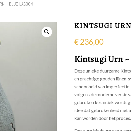
URN ~ BLUE LAGOON
KINTSUGI URN
€
236,00
Kintsugi Urn ~
Deze unieke duurzame Kintsu
en prachtige gouden lijnen, 
schoonheid van imperfectie. 
volgens de moderne versie v
gebroken keramiek wordt ge
idee dat gebrokenheid niet a
kan worden door het proces.
Deze urn biedt urn een waard