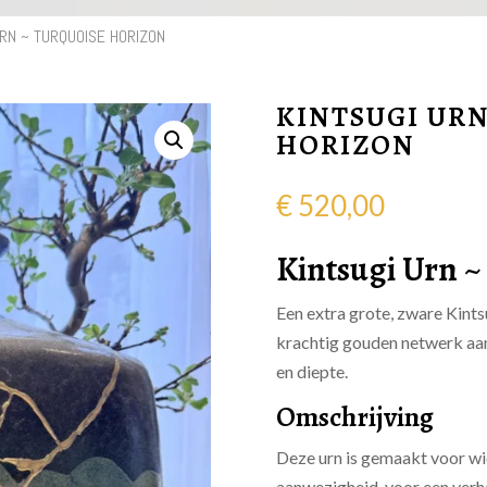
URN ~ TURQUOISE HORIZON
KINTSUGI URN
HORIZON
€
520,00
Kintsugi Urn ~
Een extra grote, zware Kints
krachtig gouden netwerk aan
en diepte.
Omschrijving
Deze urn is gemaakt voor wie
aanwezigheid, voor een verha