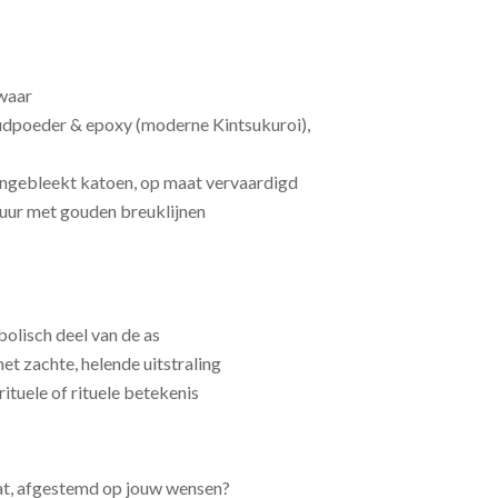
waar
udpoeder & epoxy (moderne Kintsukuroi),
ngebleekt katoen, op maat vervaardigd
uur met gouden breuklijnen
olisch deel van de as
met zachte, helende uitstraling
ituele of rituele betekenis
at, afgestemd op jouw wensen?