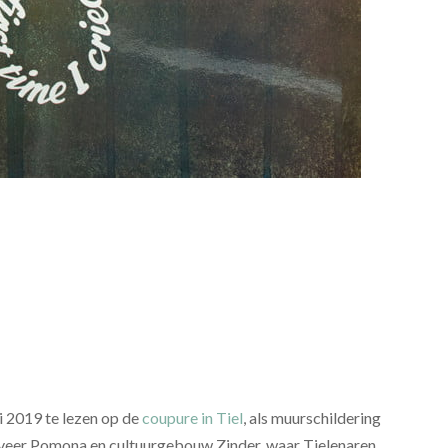
i 2019 te lezen op de
coupure in Tiel
, als muurschildering
 veer Pomona en cultuurgebouw Zinder, waar Tielenaren