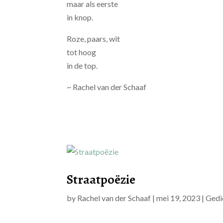
maar als eerste
in knop.
Roze, paars, wit
tot hoog
in de top.
~ Rachel van der Schaaf
Straatpoëzie
by
Rachel van der Schaaf
|
mei 19, 2023
|
Gedi