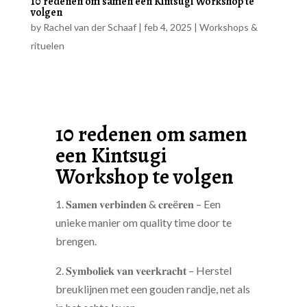
10 redenen om samen een Kintsugi Workshop te
volgen
by
Rachel van der Schaaf
|
feb 4, 2025
|
Workshops &
rituelen
10 redenen om samen
een Kintsugi
Workshop te volgen
1. 𝐒𝐚𝐦𝐞𝐧 𝐯𝐞𝐫𝐛𝐢𝐧𝐝𝐞𝐧 & 𝐜𝐫𝐞ë𝐫𝐞𝐧 – Een
unieke manier om quality time door te
brengen.
2. 𝐒𝐲𝐦𝐛𝐨𝐥𝐢𝐞𝐤 𝐯𝐚𝐧 𝐯𝐞𝐞𝐫𝐤𝐫𝐚𝐜𝐡𝐭 – Herstel
breuklijnen met een gouden randje, net als