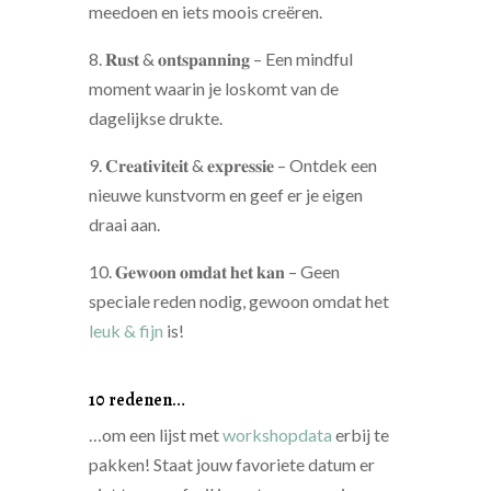
meedoen en iets moois creëren.
8. 𝐑𝐮𝐬𝐭 & 𝐨𝐧𝐭𝐬𝐩𝐚𝐧𝐧𝐢𝐧𝐠 – Een mindful
moment waarin je loskomt van de
dagelijkse drukte.
9. 𝐂𝐫𝐞𝐚𝐭𝐢𝐯𝐢𝐭𝐞𝐢𝐭 & 𝐞𝐱𝐩𝐫𝐞𝐬𝐬𝐢𝐞 – Ontdek een
nieuwe kunstvorm en geef er je eigen
draai aan.
10. 𝐆𝐞𝐰𝐨𝐨𝐧 𝐨𝐦𝐝𝐚𝐭 𝐡𝐞𝐭 𝐤𝐚𝐧 – Geen
speciale reden nodig, gewoon omdat het
leuk & fijn
is!
10 redenen…
…om een lijst met
workshopdata
erbij te
pakken! Staat jouw favoriete datum er