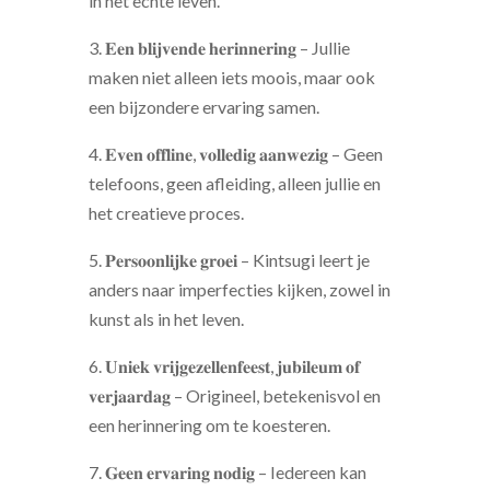
in het echte leven.
3. 𝐄𝐞𝐧 𝐛𝐥𝐢𝐣𝐯𝐞𝐧𝐝𝐞 𝐡𝐞𝐫𝐢𝐧𝐧𝐞𝐫𝐢𝐧𝐠 – Jullie
maken niet alleen iets moois, maar ook
een bijzondere ervaring samen.
4. 𝐄𝐯𝐞𝐧 𝐨𝐟𝐟𝐥𝐢𝐧𝐞, 𝐯𝐨𝐥𝐥𝐞𝐝𝐢𝐠 𝐚𝐚𝐧𝐰𝐞𝐳𝐢𝐠 – Geen
telefoons, geen afleiding, alleen jullie en
het creatieve proces.
5. 𝐏𝐞𝐫𝐬𝐨𝐨𝐧𝐥𝐢𝐣𝐤𝐞 𝐠𝐫𝐨𝐞𝐢 – Kintsugi leert je
anders naar imperfecties kijken, zowel in
kunst als in het leven.
6. 𝐔𝐧𝐢𝐞𝐤 𝐯𝐫𝐢𝐣𝐠𝐞𝐳𝐞𝐥𝐥𝐞𝐧𝐟𝐞𝐞𝐬𝐭, 𝐣𝐮𝐛𝐢𝐥𝐞𝐮𝐦 𝐨𝐟
𝐯𝐞𝐫𝐣𝐚𝐚𝐫𝐝𝐚𝐠 – Origineel, betekenisvol en
een herinnering om te koesteren.
7. 𝐆𝐞𝐞𝐧 𝐞𝐫𝐯𝐚𝐫𝐢𝐧𝐠 𝐧𝐨𝐝𝐢𝐠 – Iedereen kan