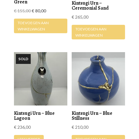
Green
Kintsugi Urn ~
Ceremonial Sand
Oorspronkelijke
Huidige
€
155,00
€
80,00
€
265,00
prijs
prijs
TOEVOEGEN AAN
was:
is:
WINKELWAGEN
TOEVOEGEN AAN
€ 155,00.
€ 80,00.
WINKELWAGEN
Kintsugi Urn ~ Blue
Kintsugi Urn ~ Blue
Lagoon
Stillness
€
236,00
€
210,00