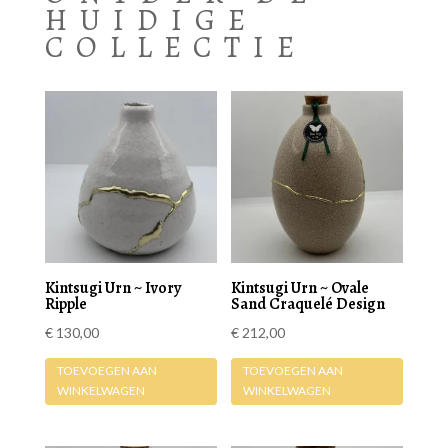
HUIDIGE
COLLECTIE
Kintsugi Urn ~ Ivory
Kintsugi Urn ~ Ovale
Ripple
Sand Craquelé Design
€
130,00
€
212,00
TOEVOEGEN AAN
TOEVOEGEN AAN
WINKELWAGEN
WINKELWAGEN