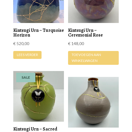
Kintsugi Urn ~ Turquoise
Kintsugi Urn ~
Horizon
Ceremonial Rose
€
520,00
€
148,00
LEES VERDER
TOEVOEGEN AAN
WINKELWAGEN
SALE
Kintsugi Urn ~ Sacred