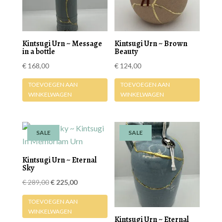
Kintsugi Urn ~ Message
Kintsugi Urn ~ Brown
in a bottle
Beauty
€
168,00
€
124,00
TOEVOEGEN AAN
TOEVOEGEN AAN
WINKELWAGEN
WINKELWAGEN
SALE
SALE
Kintsugi Urn ~ Eternal
Sky
Oorspronkelijke
Huidige
€
289,00
€
225,00
prijs
prijs
TOEVOEGEN AAN
was:
is:
WINKELWAGEN
Kintsugi Urn ~ Eternal
€ 289,00.
€ 225,00.