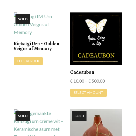
Kintsugi Urn ~ Golden
Veigns of Memory
LEES VERDER
Cadeaubon
Prijsklasse:
€
10,00
–
€
500,00
Dit
€ 10,00
SELECT AMOUNT
product
tot
heeft
€ 500,00
meerdere
variaties.
Deze
optie