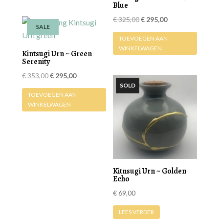
Blue
Oorspronkelijke
Huidige
€
325,00
€
295,00
SALE
prijs
prijs
TOEVOEGEN AAN
was:
is:
WINKELWAGEN
Kintsugi Urn ~ Green
€ 325,00.
€ 295,00.
Serenity
Oorspronkelijke
Huidige
€
353,00
€
295,00
prijs
prijs
TOEVOEGEN AAN
was:
is:
WINKELWAGEN
€ 353,00.
€ 295,00.
Kitnsugi Urn ~ Golden
Echo
€
69,00
LEES VERDER